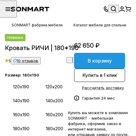
SONMART фабрика мебели
Каталог мебели для спальни
Новинка
62 650 ₽
Кровать РИЧИ | 180*190
В корзину
5
10 отзывов
Купить в 1 клик
Размер:
180х190
120х190
120х200
Рассчитать доставку
Гарантия 24 мес
140х190
140х200
Купить вы можете в компании
160х190
160х200
SONMART - мебельная
фабрика, оформив заказ в
180х190
180х200
интернет магазине,
или отправив заявку по
почте
,