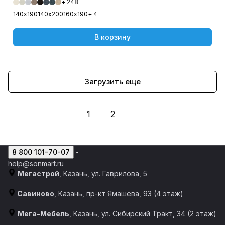
+ 248
140х190
140х200
160х190
+ 4
В корзину
Загрузить еще
1
2
8 800 101-70-07
help@sonmart.ru
Мегастрой
, Казань, ул. Гаврилова, 5
Савиново
, Казань, пр-кт Ямашева, 93 (4 этаж)
Мега-Мебель
, Казань, ул. Сибирский Тракт, 34 (2 этаж)