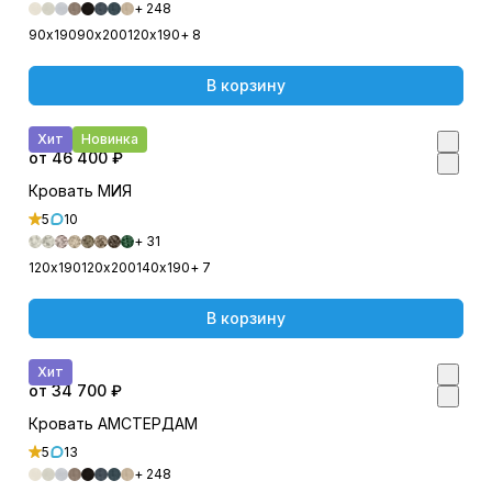
+ 248
90х190
90х200
120х190
+ 8
В корзину
Хит
Новинка
от 46 400 ₽
Кровать МИЯ
5
10
+ 31
120х190
120х200
140х190
+ 7
В корзину
Хит
от 34 700 ₽
Кровать АМСТЕРДАМ
5
13
+ 248