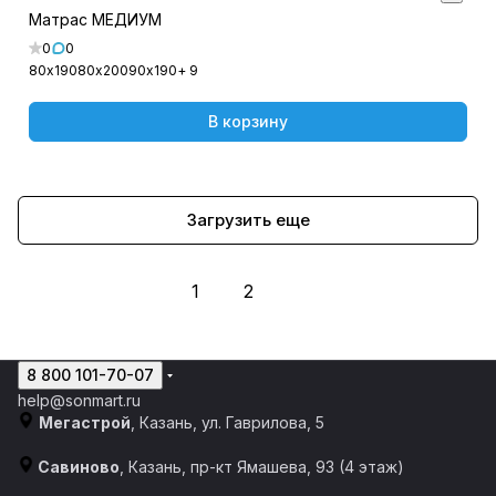
Матрас МЕДИУМ
0
0
80х190
80х200
90х190
+ 9
В корзину
Загрузить еще
1
2
8 800 101-70-07
help@sonmart.ru
Мегастрой
, Казань, ул. Гаврилова, 5
Савиново
, Казань, пр-кт Ямашева, 93 (4 этаж)