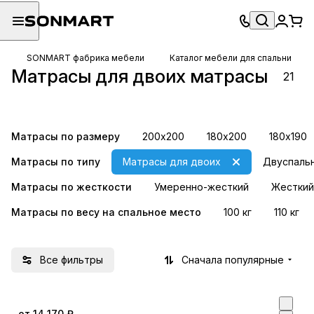
SONMART фабрика мебели
Каталог мебели для спальни
500 пружин на
1000 пружин на
Матрасы для двоих матрасы
21
спальное место
спальное место
8 товаров
15 товаров
Матрасы по размеру
200х200
180х200
180х190
Матрасы по типу
Матрасы для двоих
Двуспаль
Матрасы по жесткости
Умеренно-жесткий
Жесткий
Матрасы по весу на спальное место
100 кг
110 кг
Все фильтры
Сначала популярные
от 14 170 ₽