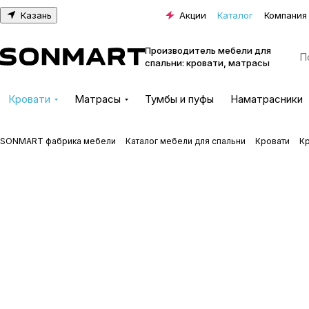
Казань
Акции
Каталог
Компания
Производитель мебели для
спальни: кровати, матрасы
Кровати
Матрасы
Тумбы и пуфы
Наматрасники
SONMART фабрика мебели
Каталог мебели для спальни
Кровати
К