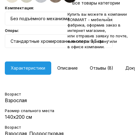
Все товары категории
Комплектация:
Купить вы можете в компании
Без подъёмного механизма
SONMART - мебельная
фабрика, оформив заказ в
интернет магазине,
Опоры:
или отправив заявку по
почте
,
Стандартные хромированные опоры 3,5 см
а также по телефону или
в
офисе компании
.
Характеристики
Описание
Отзывы (8)
Док
Возраст
Взрослая
Размер спального места
140х200 см
Возраст
Взрослая
,
Подростковая