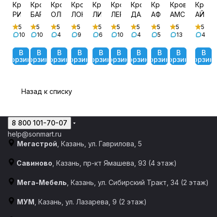
Кровать
Кровать
Кровать
Кровать
Кровать
Кровать
Кровать
Кровать
Кровать
Крова
РИЧИ
БАРТОН
ОЛИВИЯ
ЛОНДОН
ЛИРА
ЛЕРАНО
ДАЛЛАС
АФИНА
АМСТЕРДАМ
АЙРИ
5
5
5
5
5
5
5
5
5
5
10
10
4
9
6
10
4
5
13
4
В
В
В
В
В
В
В
В
В
В
корзину
корзину
корзину
корзину
корзину
корзину
корзину
корзину
корзину
корзин
Назад к списку
8 800 101-70-07
help@sonmart.ru
Мегастрой
, Казань, ул. Гаврилова, 5
Савиново
, Казань, пр-кт Ямашева, 93 (4 этаж)
Мега-Мебель
, Казань, ул. Сибирский Тракт, 34 (2 этаж)
МУМ
, Казань, ул. Лазарева, 9 (2 этаж)