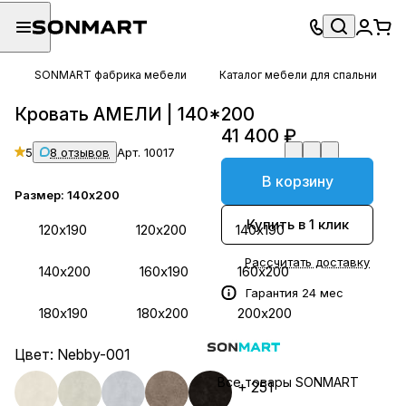
SONMART фабрика мебели
Каталог мебели для спальни
Кровать АМЕЛИ | 140*200
41 400 ₽
5
8 отзывов
Арт.
10017
В корзину
Размер:
140х200
Купить в 1 клик
120х190
120х200
140х190
Рассчитать доставку
140х200
160х190
160х200
Гарантия 24 мес
180х190
180х200
200х200
Цвет:
Nebby-001
Все товары SONMART
+ 251