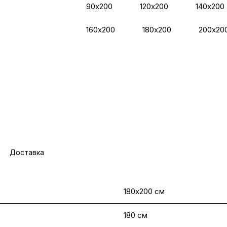
90х200
120х200
140х200
160х200
180х200
200х20
Доставка
180х200 см
180 см