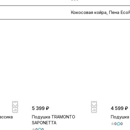
Кокосовая койра
,
Пена Eco
5 399 ₽
4 599 ₽
ассика
Подушка TRAMONTO
Подушка
SAPONETTA
0
0
0
0