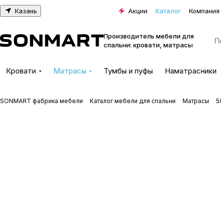
Казань
Акции
Каталог
Компания
Производитель мебели для
спальни: кровати, матрасы
Кровати
Матрасы
Тумбы и пуфы
Наматрасники
SONMART фабрика мебели
Каталог мебели для спальни
Матрасы
5