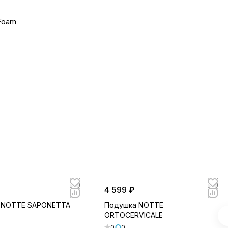
Foam
4 599 ₽
 NOTTE SAPONETTA
Подушка NOTTE
ORTOCERVICALE
0
0