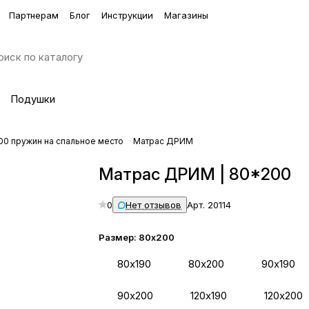
Партнерам
Блог
Инструкции
Магазины
Подушки
00 пружин на спальное место
Матрас ДРИМ
Матрас ДРИМ | 80*200
0
Нет отзывов
Арт.
20114
Размер:
80х200
80х190
80х200
90х190
90х200
120х190
120х200