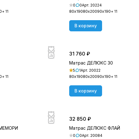
0
0
Арт.
20224
0
+ 11
80х190
80х200
90х190
+ 11
В корзину
31 760 ₽
Матрас ДЕЛЮКС 30
5
1
Арт.
20022
0
+ 11
80х190
80х200
90х190
+ 11
В корзину
32 850 ₽
 МЕМОРИ
Матрас ДЕЛЮКС ФЛАЙ
0
0
Арт.
20084