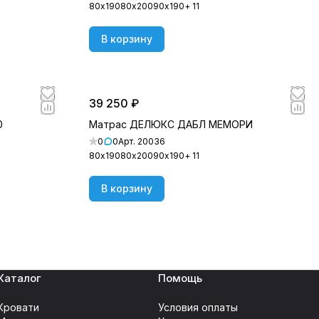
80х190
80х200
90х190
+ 11
В корзину
39 250 ₽
0
Матрас ДЕЛЮКС ДАБЛ МЕМОРИ
0
0
Арт.
20036
80х190
80х200
90х190
+ 11
В корзину
Каталог
Помощь
Кровати
Условия оплаты