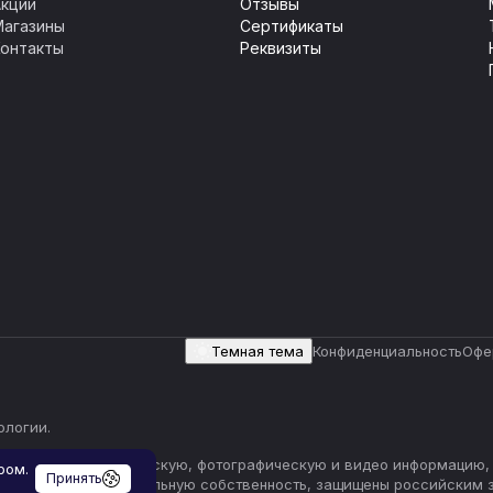
Акции
Отзывы
Магазины
Сертификаты
Контакты
Реквизиты
Темная тема
Конфиденциальность
Офе
ологии
.
сь) текстовую, графическую, фотографическую и видео информацию,
ром.
Принять
 прав на интеллектуальную собственность, защищены российским