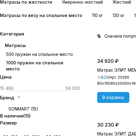
Матрасы по жесткости
Умеренно-жесткий
Жесткий
Матрасы по весу на спальное место
110 кг
130 кг
Категория
Сначала попу
Матрасы
500 пружин на спальное место
34 920 ₽
1000 пружин на спальное
место
Матрас ЭЛИТ МЕ
Цена
0
0
Арт.
20266
80х190
80х200
90х19
Бренд
В корзину
?
SONMART
(
15
)
В наличии
(
15
)
Размер
30 230 ₽
Матрас ЭЛИТ ДА