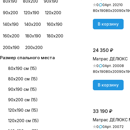
80х190
80х200
90х190
0
0
Арт.
20210
80х190
80х200
90х19
90х200
120х190
120х200
В корзину
140х190
140х200
160х190
160х200
180х190
180х200
200х190
200х200
24 350 ₽
Размер спального места
Матрас ДЕЛЮКС
0
0
Арт.
20008
80х190 см
(
15
)
80х190
80х200
90х19
80х200 см
(
15
)
В корзину
90х190 см
(
15
)
90х200 см
(
15
)
120х190 см
(
15
)
33 190 ₽
Матрас ДЕЛЮКС
120х200 см
(
15
)
0
0
Арт.
20072