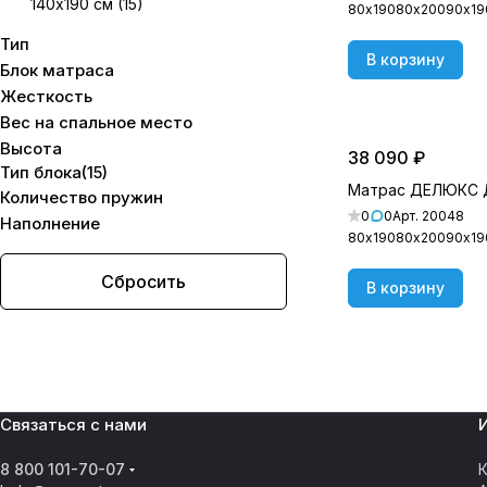
140х190 см
(
15
)
80х190
80х200
90х19
Тип
140х200 см
(
15
)
В корзину
Блок матраса
160х190 см
(
15
)
Жесткость
Вес на cпальное место
160х200 см
(
15
)
Высота
38 090 ₽
180х190 см
(
15
)
Тип блока
(
15
)
Матрас ДЕЛЮКС 
Количество пружин
180х200 см
(
15
)
0
0
Арт.
20048
Наполнение
200х190 см
(
15
)
80х190
80х200
90х19
200х200 см
(
15
)
Сбросить
В корзину
Связаться с нами
8 800 101-70-07
К