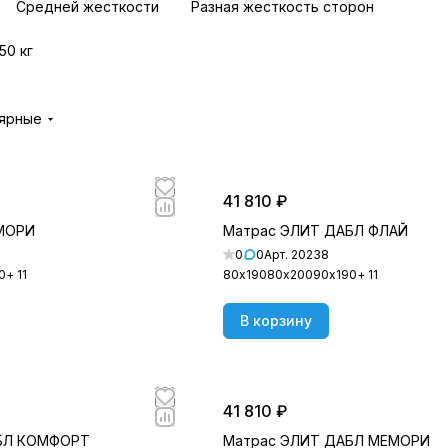
Средней жесткости
Разная жесткость сторон
150 кг
лярные
41 810 ₽
МОРИ
Матрас ЭЛИТ ДАБЛ ФЛАЙ
0
0
Арт.
20238
0
+ 11
80х190
80х200
90х190
+ 11
В корзину
41 810 ₽
БЛ КОМФОРТ
Матрас ЭЛИТ ДАБЛ МЕМОРИ