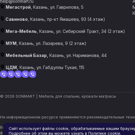
help@sonmart.ru
Мегастрой
, Казань, ул. Гаврилова, 5
Савиново
, Казань, пр-кт Ямашева, 93 (4 этаж)
Мега-Мебель
, Казань, ул. Сибирский Тракт, 34 (2 этаж)
МУМ
, Казань, ул. Лазарева, 9 (2 этаж)
Мебельный Базар,
Казань, ул. Нариманова, 44
ЦДМ,
Казань, ул. Габдуллы Тукая, 115
© 2026 SONMART | Мебель для спальни, кровати матрасы
На информационном ресурсе применяются
рекомендательные техн
Все ресурсы сайта kazan.sonmart.ru, включая (но не ограничивая
Сайт использует файлы cookie, обрабатываемые вашим браузе
фирменное наименование являются объектами авторского права и
Подробнее об этом вы можете узнать в
Политике cookie
.