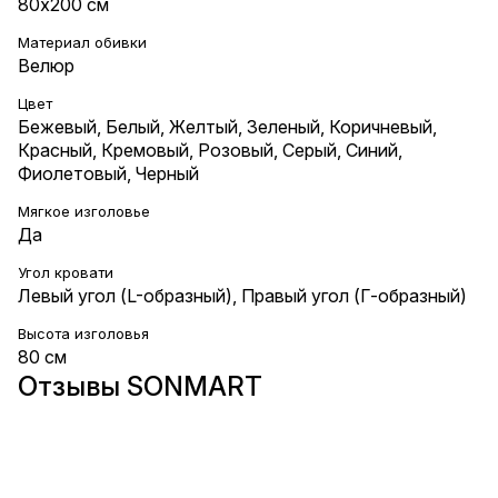
80х200 см
Материал обивки
Велюр
Цвет
Бежевый
,
Белый
,
Желтый
,
Зеленый
,
Коричневый
,
Красный
,
Кремовый
,
Розовый
,
Серый
,
Синий
,
Фиолетовый
,
Черный
Мягкое изголовье
Да
Угол кровати
Левый угол (L-образный), Правый угол (Г-образный)
Высота изголовья
80 см
Отзывы SONMART