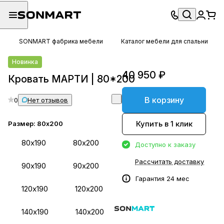
SONMART фабрика мебели
Каталог мебели для спальни
Новинка
40 950 ₽
Кровать МАРТИ | 80*200
В корзину
0
Нет отзывов
Купить в 1 клик
Размер:
80х200
80х190
80х200
Доступно к заказу
Рассчитать доставку
90х190
90х200
Гарантия 24 мес
120х190
120х200
140х190
140х200