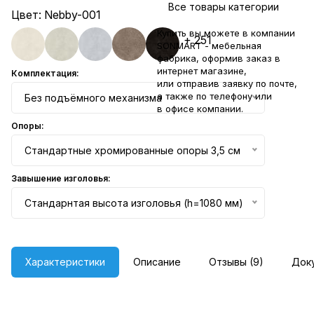
Все товары категории
Цвет:
Nebby-001
Купить вы можете в компании
+ 251
SONMART - мебельная
фабрика, оформив заказ в
интернет магазине,
Комплектация:
или отправив заявку по
почте
,
а также по телефону или
Без подъёмного механизма
в
офисе компании
.
Опоры:
Стандартные хромированные опоры 3,5 см
Завышение изголовья:
Стандарнтая высота изголовья (h=1080 мм)
Характеристики
Описание
Отзывы (9)
Док