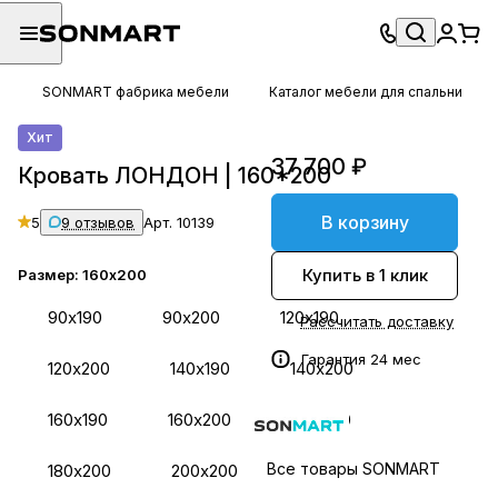
SONMART фабрика мебели
Каталог мебели для спальни
Хит
37 700 ₽
Кровать ЛОНДОН | 160*200
В корзину
5
9 отзывов
Арт.
10139
Купить в 1 клик
Размер:
160х200
90х190
90х200
120х190
Рассчитать доставку
Гарантия 24 мес
120х200
140х190
140х200
160х190
160х200
180х190
Все товары SONMART
180х200
200х200