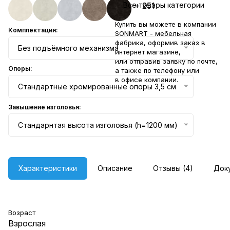
Все товары категории
+ 251
Купить вы можете в компании
Комплектация:
SONMART - мебельная
фабрика, оформив заказ в
Без подъёмного механизма
интернет магазине,
или отправив заявку по
почте
,
Опоры:
а также по телефону или
в
офисе компании
.
Стандартные хромированные опоры 3,5 см
Завышение изголовья:
Стандарнтая высота изголовья (h=1200 мм)
Характеристики
Описание
Отзывы (4)
Док
Возраст
Взрослая