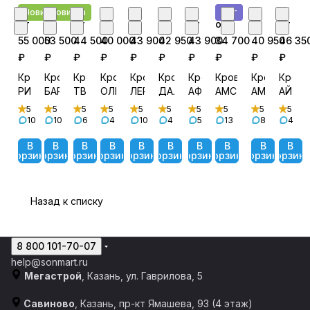
Новинка
Новинка
Хит
от
от
от
от
от
от
от
от
от
от
55 000
53 500
44 500
40 000
43 900
42 950
43 900
34 700
40 950
46 35
₽
₽
₽
₽
₽
₽
₽
₽
₽
₽
Кровать
Кровать
Кровать
Кровать
Кровать
Кровать
Кровать
Кровать
Кровать
Крова
РИЧИ
БАРТОН
ТВИСТ
ОЛИВИЯ
ЛЕРАНО
ДАЛЛАС
АФИНА
АМСТЕРДАМ
АМЕЛИ
АЙРИ
5
5
5
5
5
5
5
5
5
5
10
10
6
4
10
4
5
13
8
4
В
В
В
В
В
В
В
В
В
В
корзину
корзину
корзину
корзину
корзину
корзину
корзину
корзину
корзину
корзин
Назад к списку
8 800 101-70-07
help@sonmart.ru
Мегастрой
, Казань, ул. Гаврилова, 5
Савиново
, Казань, пр-кт Ямашева, 93 (4 этаж)