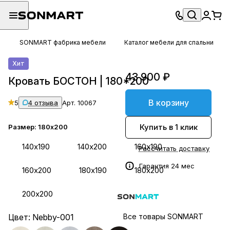
SONMART фабрика мебели
Каталог мебели для спальни
Хит
43 900 ₽
Кровать БОСТОН | 180*200
В корзину
5
4 отзыва
Арт.
10067
Купить в 1 клик
Размер:
180х200
140х190
140х200
160х190
Рассчитать доставку
Гарантия 24 мес
160х200
180х190
180х200
200х200
Цвет:
Nebby-001
Все товары SONMART