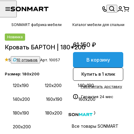
SONMART фабрика мебели
Каталог мебели для спальни
Новинка
61 150 ₽
Кровать БАРТОН | 180*200
В корзину
5
10 отзывов
Арт.
10057
Купить в 1 клик
Размер:
180х200
120х190
120х200
140х190
Рассчитать доставку
Гарантия 24 мес
140х200
160х190
160х200
180х190
180х200
200х190
Все товары SONMART
200х200