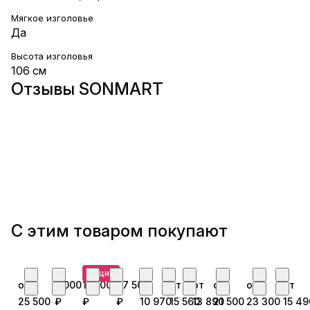
Мягкое изголовье
Да
Высота изголовья
106 см
Отзывы SONMART
С этим товаром покупают
Акция
от
5 000
11 000
27 500
от
от
от
от
от
от
25 500
₽
₽
₽
10 970
15 560
13 890
21 500
23 300
15 49