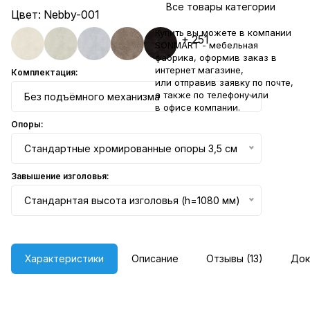
Все товары категории
Цвет:
Nebby-001
Купить вы можете в компании
+ 251
SONMART - мебельная
фабрика, оформив заказ в
интернет магазине,
Комплектация:
или отправив заявку по
почте
,
а также по телефону или
Без подъёмного механизма
в
офисе компании
.
Опоры:
Стандартные хромированные опоры 3,5 см
Завышение изголовья:
Стандарнтая высота изголовья (h=1080 мм)
Характеристики
Описание
Отзывы (13)
Док