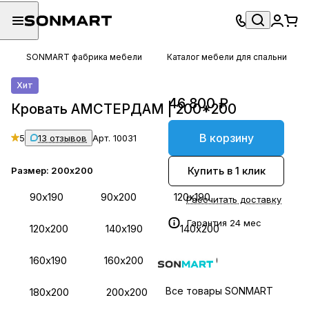
SONMART фабрика мебели
Каталог мебели для спальни
Хит
46 800 ₽
Кровать АМСТЕРДАМ | 200*200
В корзину
5
13 отзывов
Арт.
10031
Купить в 1 клик
Размер:
200х200
90х190
90х200
120х190
Рассчитать доставку
Гарантия 24 мес
120х200
140х190
140х200
160х190
160х200
180х190
Все товары SONMART
180х200
200х200