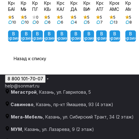
Кровать
Кровать
Кровать
Кровать
Кровать
Кровать
Кровать
Кровать
Кровать
Крова
БАРТОН
МИЯ
ПЛАЗА
КВАДРО
КАЛИПСО
ДАЛЛАС
ВИОЛЕТ
АТЛАНТА
АМСТЕРДАМ
АМЕЛ
5
5
0
5
5
5
5
5
5
5
10
10
0
6
6
4
5
7
13
8
В
В
В
В
В
В
В
В
В
В
корзину
корзину
корзину
корзину
корзину
корзину
корзину
корзину
корзину
корзин
Назад к списку
8 800 101-70-07
help@sonmart.ru
Мегастрой
, Казань, ул. Гаврилова, 5
Савиново
, Казань, пр-кт Ямашева, 93 (4 этаж)
Мега-Мебель
, Казань, ул. Сибирский Тракт, 34 (2 этаж)
МУМ
, Казань, ул. Лазарева, 9 (2 этаж)