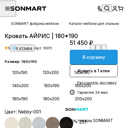
SONMART фабрика мебели
Каталог мебели для спальни
Кровать АЙРИС | 180*190
51 450 ₽
5
4 отзыва
Арт.
10011
В корзину
Размер:
180х190
Купить в 1 клик
120х190
120х200
140х190
Рассчитать доставку
140х200
160х190
160х200
Гарантия 24 мес
180х190
180х200
200х200
Цвет:
Nebby-001
Все товары SONMART
+ 251