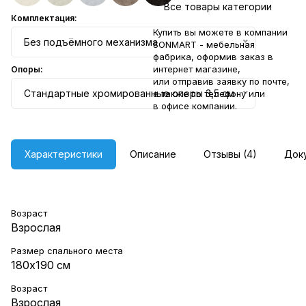
Все товары категории
Комплектация:
Купить вы можете в компании
Без подъёмного механизма
SONMART - мебельная
фабрика, оформив заказ в
интернет магазине,
Опоры:
или отправив заявку по
почте
,
Стандартные хромированные опоры 3,5 см
а также по телефону или
в
офисе компании
.
Характеристики
Описание
Отзывы (4)
Док
Возраст
Взрослая
Размер спального места
180х190 см
Возраст
Взрослая