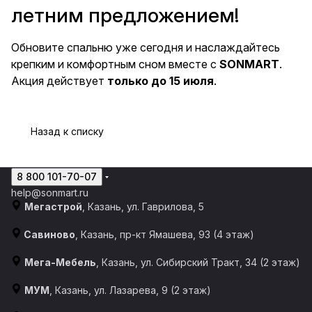
летним предложением!
Обновите спальню уже сегодня и наслаждайтесь
крепким и комфортным сном вместе с
SONMART
.
Акция действует
только до 15 июля
.
Назад к списку
8 800 101-70-07
help@sonmart.ru
Мегастрой
, Казань, ул. Гаврилова, 5
Савиново
, Казань, пр-кт Ямашева, 93 (4 этаж)
Мега-Мебель
, Казань, ул. Сибирский Тракт, 34 (2 этаж)
МУМ
, Казань, ул. Лазарева, 9 (2 этаж)