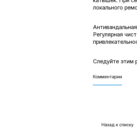
катышек. При с
локального ремо
Антивандальная
Регулярная чист
привлекательнос
Следуйте этим р
Комментарии
Назад к списку