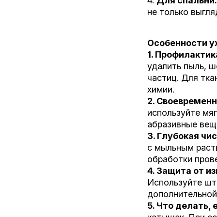
4.
Для спальни:
не только выгля
Особенности ух
1. Профилактик
удалить пыль, 
частиц. Для тка
химии.
2. Своевременн
используйте мяг
абразивные веще
3. Глубокая чис
с мыльным раст
обработки пров
4. Защита от и
Используйте што
дополнительной
5. Что делать,