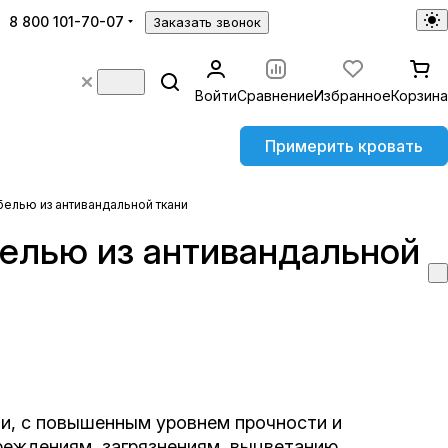
8 800 101-70-07
Заказать звонок
Войти
Сравнение
Избранное
Корзина
Примерить кровать
белью из антивандальной ткани
белью из антивандальной
ли, с повышенным уровнем прочности и
реждениям, загрязнениям, выцветанию,