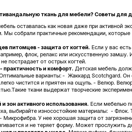
нтивандальную ткань для мебели? Советы для д
ебель оставалась как новая даже при активной э
и. Мы собрали практичные рекомендации, которые
ев питомцев - защита от когтей.
Если у вас есть
например, флок, релакс или искусственную замшу.
 не пострадает от острых когтей.
- практичность и комфорт.
Детская мебель должн
 Оптимальные варианты:
- Жаккард Scotchgard. Он 
 легко чистится и приятен на ощупь.
- Велюр. Велю
стью.Такие ткани выдержат творческие эксперимен
 и зон активного использования.
Если мебелью по
ха, выбирайте износостойкие материалы: - Флок. 
- Микрофибра. У нее хорошая защита от загрязнен
ягивается и не теряет форму. Может прослужить д