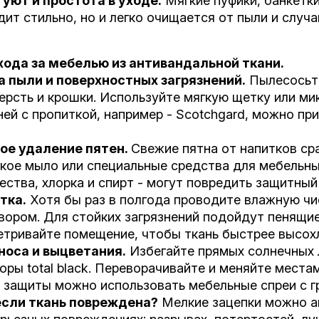
 уют и простота в уходе.
Мягкие пуфики, банкетки
дит стильно, но и легко очищается от пыли и случа
ода за мебелью из антивандальной ткани.
а пыли и поверхностных загрязнений.
Пылесосьте
шерсть и крошки. Используйте мягкую щетку или м
ней с пропиткой, например - Scotchgard, можно п
ое удаление пятен.
Свежие пятна от напитков ср
кое мыло или специальные средства для мебельны
ства, хлорка и спирт - могут повредить защитны
тка.
Хотя бы раз в полгода проводите влажную чи
вором. Для стойких загрязнений подойдут пенящи
етривайте помещение, чтобы ткань быстрее высо
зноса и выцветания.
Избегайте прямых солнечных л
ры total black. Переворачивайте и меняйте места
 защиты можно использовать мебельные спреи с 
 если ткань повреждена?
Мелкие зацепки можно а