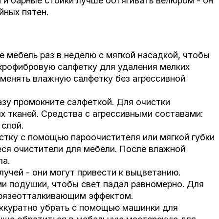
 и барные стойки лучше обтягивать велюром - он
йных пятен.
 мебель раз в неделю с мягкой насадкой, чтобы
икрофибровую салфетку для удаления мелких
рименять влажную салфетку без агрессивной
азу промокните салфеткой. Для очистки
х тканей. Средства с агрессивными составами:
й слой.
стку с помощью пароочистителя или мягкой губки
еся очистители для мебели. После влажной
хла.
учей - они могут привести к выцветанию.
ми подушки, чтобы свет падал равномерно. Для
грязеотталкивающим эффектом.
ккуратно убрать с помощью машинки для