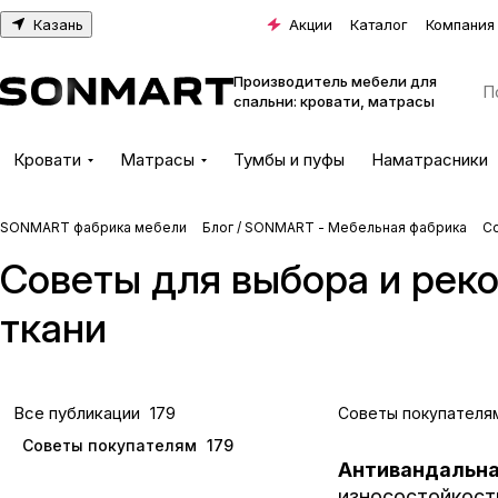
Казань
Акции
Каталог
Компания
Производитель мебели для
спальни: кровати, матрасы
Кровати
Матрасы
Тумбы и пуфы
Наматрасники
SONMART фабрика мебели
Блог / SONMART - Мебельная фабрика
С
Советы для выбора и рек
ткани
Все публикации
179
Советы покупателя
Советы покупателям
179
Антивандальна
износостойкост