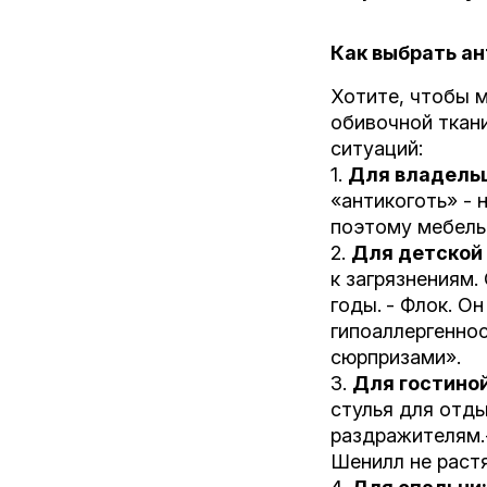
Как выбрать а
Хотите, чтобы м
обивочной ткан
ситуаций:
1.
Для владельц
«антикоготь» - 
поэтому мебель
2.
Для детской 
к загрязнениям.
годы.
- Флок. Он
гипоаллергенно
сюрпризами».
3.
Для гостиной
стулья для отды
раздражителям.
Шенилл не раст