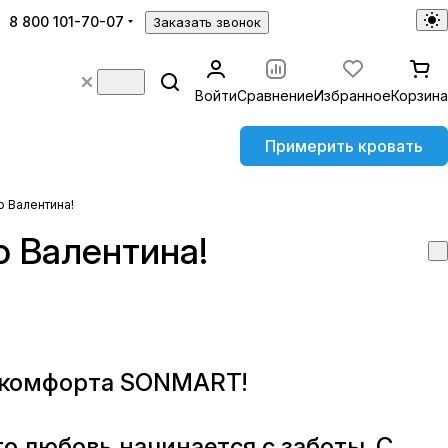
8 800 101-70-07
Заказать звонок
Войти
Сравнение
Избранное
Корзина
Примерить кровать
 Валентина!
 Валентина!
и комфорта SONMART!
то любовь начинается с заботы. С