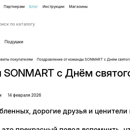
Партнерам
Блог
Инструкции
Магазины
Подушки
оветы покупателям
Поздравление от команды SONMART с Днём святого
 SONMART с Днём святого
м
14 февраля 2026
бленных, дорогие друзья и ценител
- это прекрасный повод вспомнить, ч