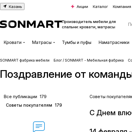
Казань
Акции
Каталог
Компания
Производитель мебели для
спальни: кровати, матрасы
Кровати
Матрасы
Тумбы и пуфы
Наматрасники
SONMART фабрика мебели
Блог / SONMART - Мебельная фабрика
С
Поздравление от команды
Все публикации
179
Советы покупателя
Советы покупателям
179
С Днем влю
14 февраля 