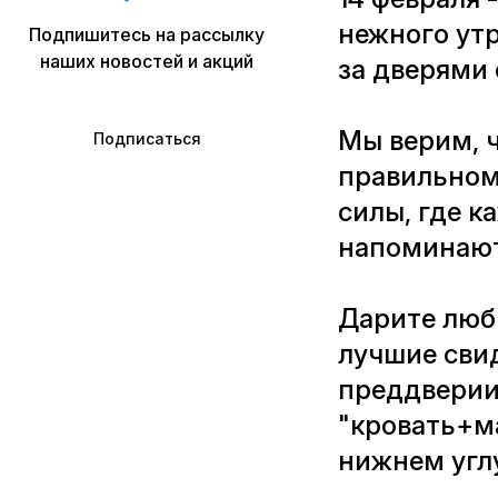
нежного утр
Подпишитесь на рассылку
наших новостей и акций
за дверями 
Мы верим, ч
Подписаться
правильном
силы, где к
напоминают 
Дарите люби
лучшие свид
преддверии
"кровать+ма
нижнем углу