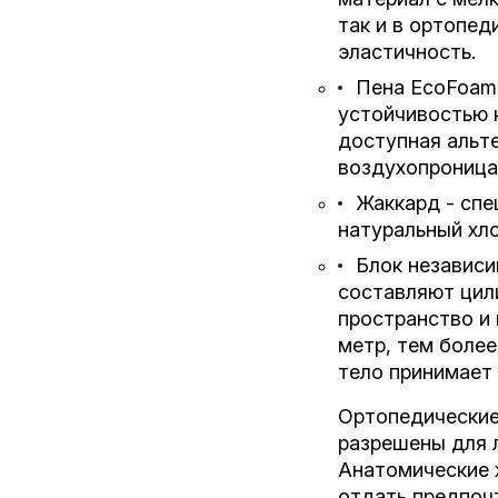
так и в ортопед
эластичность.
Пена EcoFoam 
устойчивостью 
доступная альте
воздухопроница
Жаккард - спе
натуральный хл
Блок независи
составляют цил
пространство и
метр, тем более
тело принимает
Ортопедические
разрешены для 
Анатомические 
отдать предпоч