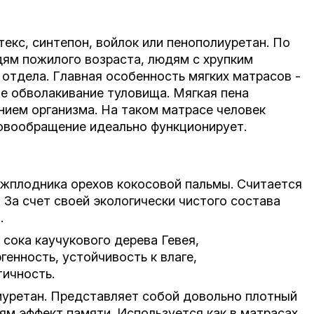
текс, синтепон, войлок или пенополиуретан. По
ям пожилого возраста, людям с хрупким
отдела. Главная особенность мягких матрасов -
е обволакивание туловища. Мягкая пена
нием организма. На таком матрасе человек
ровообращение идеально функционирует.
ежплодника орехов кокосовой пальмы. Считается
 За счет своей экологически чистого состава
.
сока каучукового дерева Гевея,
генность, устойчивость к влаге,
тичность.
иуретан. Представляет собой довольно плотный
ям эффект памяти. Используется как в матрасах,