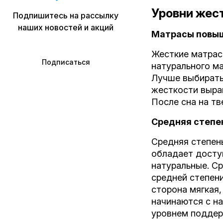
Уровни жес
Подпишитесь на рассылку
наших новостей и акций
Матрасы повыш
Жесткие матрас
Подписаться
натурального ма
Лучше выбирать
жесткости выра
После сна на т
Средняя степе
Средняя степень
обладает доступ
натуральные. Ср
средней степен
сторона мягкая
начинаются с н
уровнем поддерж