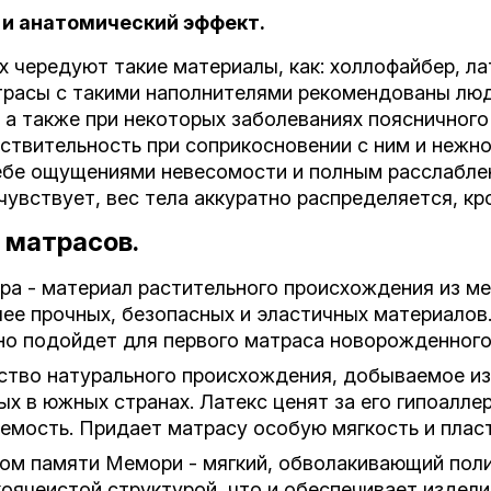
 и анатомический эффект.
х чередуют такие материалы, как: холлофайбер, ла
расы с такими наполнителями рекомендованы люд
а также при некоторых заболеваниях поясничного 
ствительность при соприкосновении с ним и нежно
себе ощущениями невесомости и полным расслабле
чувствует, вес тела аккуратно распределяется, к
 матрасов.
ра - материал растительного происхождения из м
ее прочных, безопасных и эластичных материалов.
но подойдет для первого матраса новорожденного
ство натурального происхождения, добываемое из 
х в южных странах. Латекс ценят за его гипоаллер
емость. Придает матрасу особую мягкость и плас
ом памяти Мемори - мягкий, обволакивающий пол
оячеистой структурой, что и обеспечивает издели