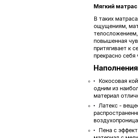
Мягкий матрас
В таких матраса
ощущениям, мат
телосложением, 
повышенная чув
притягивает к 
прекрасно себя 
Наполнения
Кокосовая кой
одним из наибол
материал отлич
Латекс - веще
распространенны
воздухопроница
Пена с эффект
материал с мелк