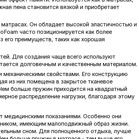
жная пена становится вязкой и приобретает
 матрасах. Он обладает высокой эластичностью и
coFoam часто позиционируется как более
з его преимуществ, таких как хорошая
итей. Для создания чаще всего используют
итается долговечным и качественным материалом.
и механическими свойствами. Его конструкцию
я из них помещена в закрытое тканевое
 Чем больше пружин приходится на квадратный
мерное распределение нагрузки, благодаря этому
т медицинскими показаниями. Особенно они
чником, имеющим малоподвижный образ жизни.
ельным сном. Для полноценного отдыха, лучше
ем больше пружин в матрасе - тем выше его