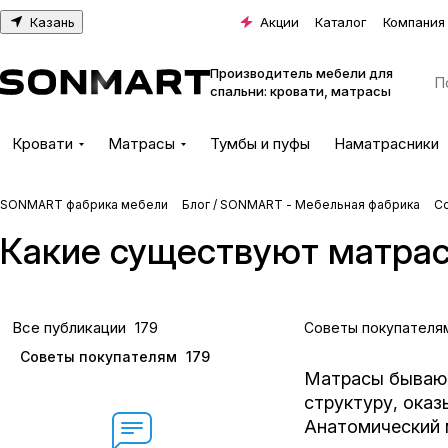
Казань
Акции
Каталог
Компания
Производитель мебели для
спальни: кровати, матрасы
Кровати
Матрасы
Тумбы и пуфы
Наматрасники
SONMART фабрика мебели
Блог / SONMART - Мебельная фабрика
С
Какие существуют матрас
Все публикации
179
Советы покупателя
Советы покупателям
179
Матрасы бывают
структуру, ока
Анатомический 