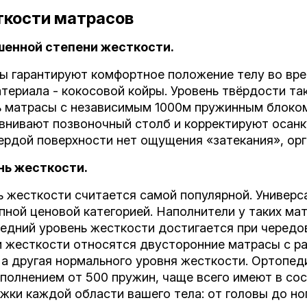
ткости матрасов
енной степени жесткости.
ы гарантируют комфортное положение телу во врем
териала - кокосовой койры. Уровень твёрдости так
 матрасы с независимым 1000м пружинным блоком
внивают позвоночный столб и корректируют осанк
вердой поверхности нет ощущения «затекания», ор
нь жесткости.
 жесткости считается самой популярной. Универс
ной ценовой категорией. Наполнители у таких мат
едний уровень жесткости достигается при чередов
и жесткости относятся двусторонние матрасы с ра
, а другая нормального уровня жесткости. Ортопе
аполнением от 500 пружин, чаще всего имеют в со
ки каждой области вашего тела: от головы до ног