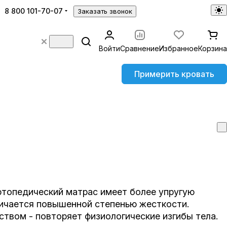
8 800 101-70-07
Заказать звонок
Войти
Сравнение
Избранное
Корзина
Примерить кровать
ртопедический матрас имеет более упругую
личается повышенной степенью жесткости.
твом - повторяет физиологические изгибы тела.