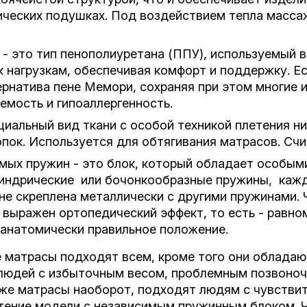
ических подушках. Под воздействием тепла масса
- это тип пенополиуретана (ППУ), используемый в
к нагрузкам, обеспечивая комфорт и поддержку. E
рнатива пене Мемори, сохраняя при этом многие и
емость и гипоаллергенность.
циальный вид ткани с особой техникой плетения н
опок. Используется для обтягивания матрасов. Сч
мых пружин - это блок, который обладает особым
индрические или бочонкообразные пружины, кажда
 не скреплена металлически с другими пружинами.
 выражен ортопедический эффект, то есть - равно
 анатомически правильное положение.
 матрасы подходят всем, кроме того они обладаю
людей с избыточным весом, проблемным позвоно
же матрасы наоборот, подходят людям с чувствит
тение модели с независимым пружинным блоком. Ч