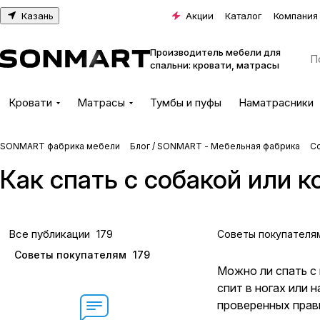
Казань
Акции
Каталог
Компания
Производитель мебели для
спальни: кровати, матрасы
Кровати
Матрасы
Тумбы и пуфы
Наматрасники
SONMART фабрика мебели
Блог / SONMART - Мебельная фабрика
С
Как спать с собакой или 
Все публикации
179
Советы покупателя
Советы покупателям
179
Можно ли спать с 
спит в ногах или 
проверенных прави