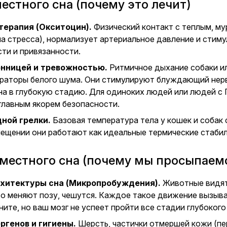
стного сна (почему это лечит)
терапия (Окситоцин).
Физический контакт с теплым, м
на стресса), нормализует артериальное давление и стим
ти и привязанности.
онницей и тревожностью.
Ритмичное дыхание собаки ил
ераторы белого шума. Они стимулируют блуждающий нерв 
на в глубокую стадию. Для одиноких людей или людей с
главным якорем безопасности.
ной грелки.
Базовая температура тела у кошек и собак с
ещении они работают как идеальные термические стабили
местного сна (почему мы просыпаем
хитектуры сна (Микропробуждения).
Животные видят 
о меняют позу, чешутся. Каждое такое движение вызывае
ните, но ваш мозг не успеет пройти все стадии глубоког
ргенов и гигиены.
Шерсть, частички отмершей кожи (пер