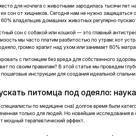
место для ночлега с животными зародилась тысячи лет н
 их сон от хищников. Сегодня нам не нужно защищаться о
е 60% владельцев домашних животных регулярно пускают
стный сон с собакой или кошкой — это главный антистре
зость мы часто платим разбитостью по утрам: кот устра
одеяло, громко храпит над ухом или занимает 80% матра
кровать с питомцем без вреда для собственного здоровь
вет по своим правилам? В этой статье мы проведем глуб
 пошаговые инструкции для создания идеальной спальни
ускать питомца под одеяло: наук
(специалисты по медицине сна) долгое время были катег
аченная только для людей. Но новейшие исследования в
т мощный терапевтический эффект.