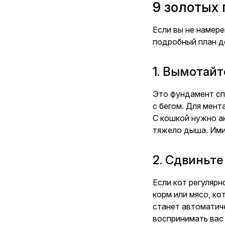
9 золотых 
Если вы не намере
подробный план д
1. Вымотайт
Это фундамент спо
с бегом. Для мент
С кошкой нужно ак
тяжело дыша. Имит
2. Сдвиньте
Если кот регулярн
корм или мясо, к
станет автоматич
воспринимать вас