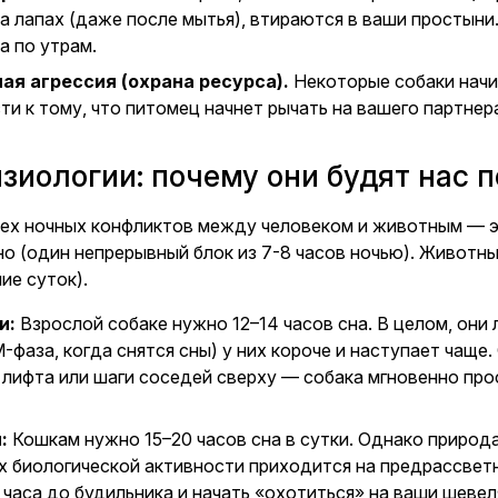
на лапах (даже после мытья), втираются в ваши простын
а по утрам.
ая агрессия (охрана ресурса).
Некоторые собаки начи
и к тому, что питомец начнет рычать на вашего партнера
зиологии: почему они будят нас 
сех ночных конфликтов между человеком и животным — 
о (один непрерывный блок из 7-8 часов ночью). Животн
ие суток).
и:
Взрослой собаке нужно 12–14 часов сна. В целом, они 
-фаза, когда снятся сны) у них короче и наступает чащ
 лифта или шаги соседей сверху — собака мгновенно про
:
Кошкам нужно 15–20 часов сна в сутки. Однако природ
х биологической активности приходится на предрассветны
 часа до будильника и начать «охотиться» на ваши шеве