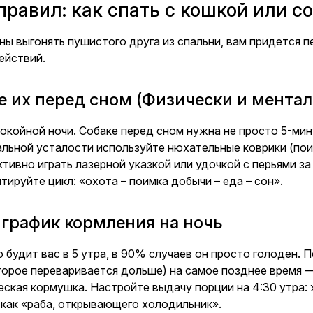
правил: как спать с кошкой или с
ны выгонять пушистого друга из спальни, вам придется 
ействий.
е их перед сном (Физически и ментал
койной ночи. Собаке перед сном нужна не просто 5-мину
альной усталости используйте нюхательные коврики (пои
тивно играть лазерной указкой или удочкой с перьями за 
ируйте цикл: «охота – поимка добычи – еда – сон».
 график кормления на ночь
о будит вас в 5 утра, в 90% случаев он просто голоден
оторое переваривается дольше) на самое позднее время
еская кормушка. Настройте выдачу порции на 4:30 утра:
 как «раба, открывающего холодильник».