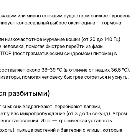
урчащим или мирно сопящим существом снижает уровень
улирует колоссальный выброс окситоцина — гормона
и низкочастотное мурчание кошки (от 20 до 140 Гц)
человека, помогая быстрее перейти из фазы
 ПТСР (посттравматическим синдромом) питомец в
оставляет около 38–39 °C (в отличие от наших 36,6 °C).
заторы, помогая человеку быстрее согреться и уснуть.
ся разбитыми)
сны: они вздрагивают, перебирают лапами,
т у вас микропробуждение (от 3 до 15 секунд). Утром
о восстановления. Итог — хроническая усталость.
хоть), пыльца растений и бактерии с улицы, которые