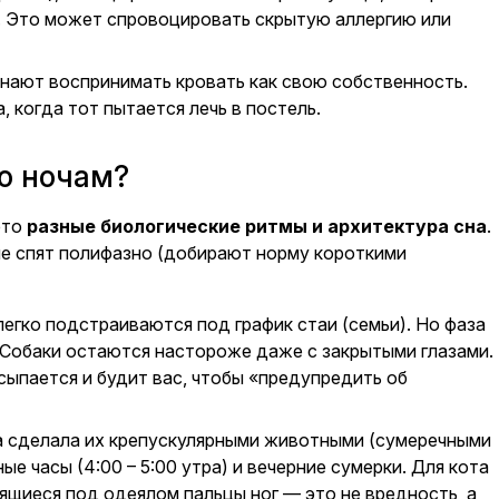
и. Это может спровоцировать скрытую аллергию или
нают воспринимать кровать как свою собственность.
, когда тот пытается лечь в постель.
по ночам?
это
разные биологические ритмы и архитектура сна
.
ые спят полифазно (добирают норму короткими
легко подстраиваются под график стаи (семьи). Но фаза
е. Собаки остаются настороже даже с закрытыми глазами.
сыпается и будит вас, чтобы «предупредить об
а сделала их крепускулярными животными (сумеречными
е часы (4:00 – 5:00 утра) и вечерние сумерки. Для кота
лящиеся под одеялом пальцы ног — это не вредность, а