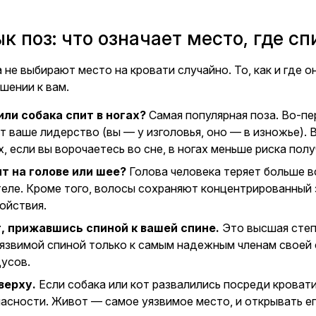
к поз: что означает место, где с
не выбирают место на кровати случайно. То, как и где о
шении к вам.
ли собака спит в ногах?
Самая популярная поза. Во-пе
 ваше лидерство (вы — у изголовья, оно — в изножье). 
х, если вы ворочаетесь во сне, в ногах меньше риска пол
т на голове или шее?
Голова человека теряет больше вс
теле. Кроме того, волосы сохраняют концентрированный 
ойствия.
, прижавшись спиной к вашей спине.
Это высшая степ
язвимой спиной только к самым надежным членам своей 
дусов.
верху.
Если собака или кот развалились посреди кровати
сности. Живот — самое уязвимое место, и открывать его