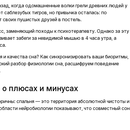
азад, когда одомашненные волки грели древних людей у
т саблезубых тигров, но привычка осталась: по
 своих пушистых друзей в постель.
сс, заменяющий походы к психотерапевту. Однако за эту
ивает забеги за невидимой мышью в 4 часа утра, а
са.
я и качества сна? Как синхронизировать ваши биоритмы,
окий разбор физиологии сна, расшифруем поведение
.
а о плюсах и минусах
оричны: спальня — это территория абсолютной чистоты и
 области нейробиологии показывают, что совместный сон