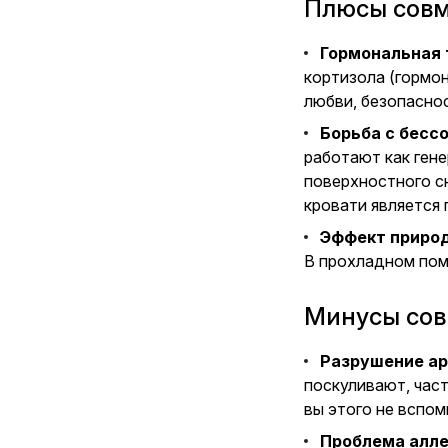
Плюсы совме
Гормональная 
кортизола (гормо
любви, безопаснос
Борьба с бесс
работают как ген
поверхностного с
кровати является 
Эффект природ
В прохладном пом
Минусы сов
Разрушение ар
поскуливают, част
вы этого не вспом
Проблема алле