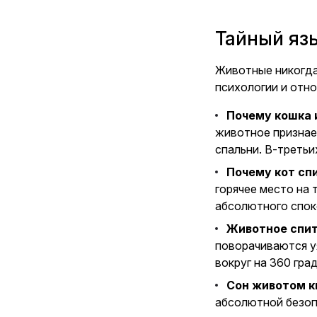
Тайный язы
Животные никогда 
психологии и отно
Почему кошка и
животное признает
спальни. В-третьи
Почему кот спи
горячее место на 
абсолютного спок
Животное спит
поворачиваются у
вокруг на 360 гра
Сон животом к
абсолютной безопа