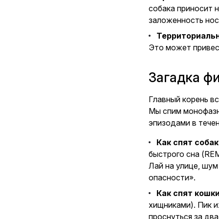
собака приносит 
заложенность нос
Территориальн
Это может привест
Загадка фи
Главный корень в
Мы спим монофазн
эпизодами в течен
Как спят собак
быстрого сна (REM
Лай на улице, шум
опасности».
Как спят кошки
хищниками). Пик и
проснуться за два