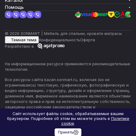
Каталог
Помощь
© 2026 SONMART | Мебель для спальни, кровати матрасы
Темная тема
Конфиденциальность
Оферта
Разработано в
На информационном ресурсе применяются
рекомендательные
технологии
.
Все ресурсы сайта kazan.sonmart.ru, включая (но не
ограничиваясь) текстовую, графическую, фотографическую и
видео информацию, структуру, дизайн и оформление страниц,
доменное имя, фирменное наименование являются объектами
авторского права и прав на интеллектуальную собственность,
защищены российским законодательством и
международными соглашениями об охране авторских прав.
Сайт использует файлы cookie, обрабатываемые вашим
Читать далее
браузером. Подробнее об этом вы можете узнать в
Политике
cookie
.
Принять