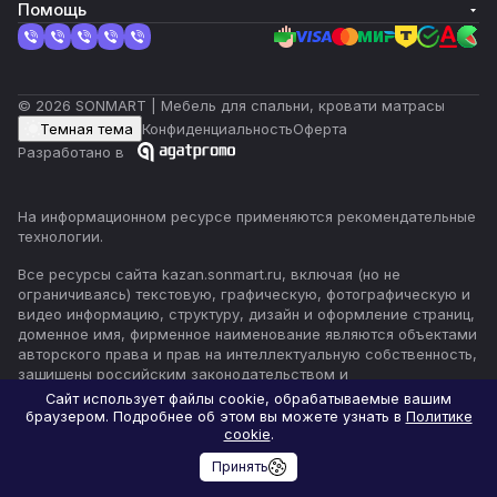
Помощь
© 2026 SONMART | Мебель для спальни, кровати матрасы
Темная тема
Конфиденциальность
Оферта
Разработано в
На информационном ресурсе применяются
рекомендательные
технологии
.
Все ресурсы сайта kazan.sonmart.ru, включая (но не
ограничиваясь) текстовую, графическую, фотографическую и
видео информацию, структуру, дизайн и оформление страниц,
доменное имя, фирменное наименование являются объектами
авторского права и прав на интеллектуальную собственность,
защищены российским законодательством и
международными соглашениями об охране авторских прав.
Сайт использует файлы cookie, обрабатываемые вашим
Читать далее
браузером. Подробнее об этом вы можете узнать в
Политике
cookie
.
Принять
Главная
Каталог
Корзина
Избранные
Кабинет
Сравнение